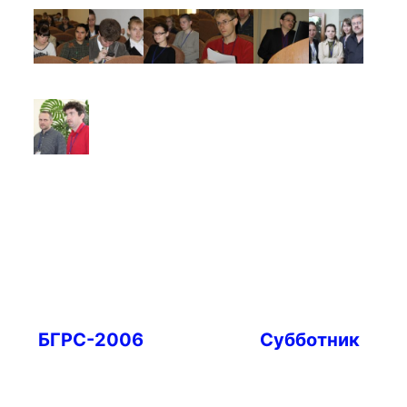
Навигация
БГРС-2006
Субботник
по
записям