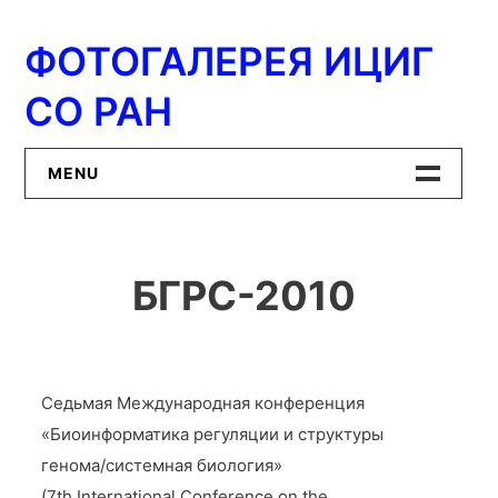
Перейти
к
ФОТОГАЛЕРЕЯ ИЦИГ
содержимому
СО РАН
MENU
Главная
БГРС-2010
ИЦиГ СО РАН
Седьмая Международная конференция
«Биоинформатика регуляции и структуры
генома/системная биология»
(7th International Conference on the