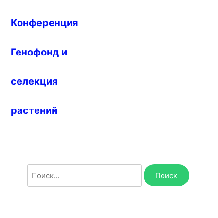
по
записям
Конференция
Генофонд и
селекция
растений
Найти: