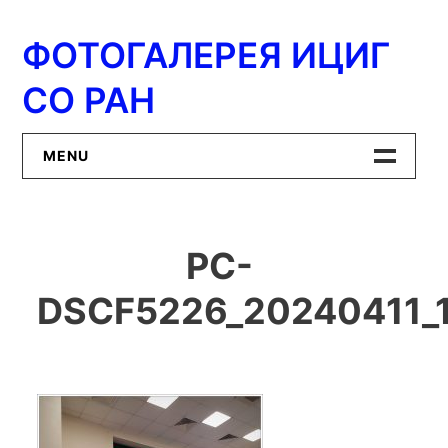
Перейти
к
ФОТОГАЛЕРЕЯ ИЦИГ
содержимому
СО РАН
MENU
Главная
PC-
ИЦиГ СО РАН
DSCF5226_20240411_