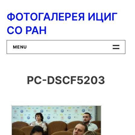
Перейти
к
ФОТОГАЛЕРЕЯ ИЦИГ
содержимому
СО РАН
MENU
Главная
PC-DSCF5203
ИЦиГ СО РАН