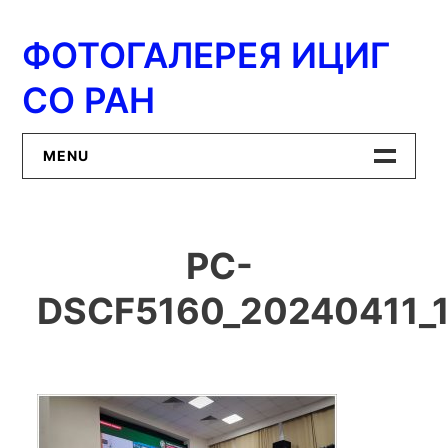
Перейти
к
ФОТОГАЛЕРЕЯ ИЦИГ
содержимому
СО РАН
MENU
Главная
PC-
ИЦиГ СО РАН
DSCF5160_20240411_