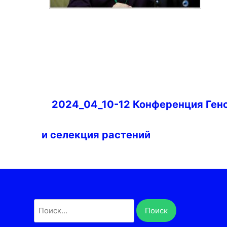
Навигация
2024_04_10-12 Конференция Ген
по
записям
и селекция растений
Найти: