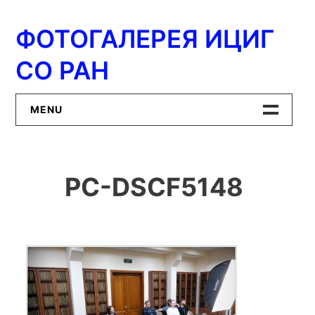
Перейти
к
ФОТОГАЛЕРЕЯ ИЦИГ
содержимому
СО РАН
MENU
Главная
PC-DSCF5148
ИЦиГ СО РАН