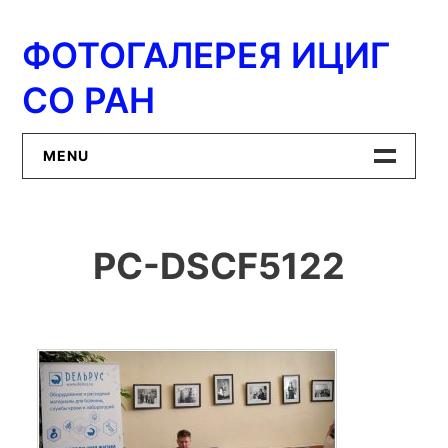
Перейти
к
ФОТОГАЛЕРЕЯ ИЦИГ
содержимому
СО РАН
MENU
Главная
PC-DSCF5122
ИЦиГ СО РАН