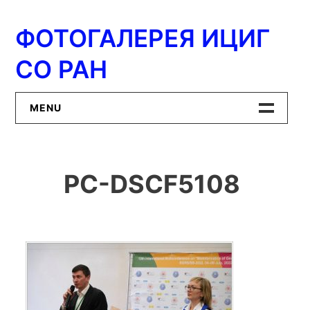
Перейти
к
ФОТОГАЛЕРЕЯ ИЦИГ
содержимому
СО РАН
MENU
Главная
PC-DSCF5108
ИЦиГ СО РАН