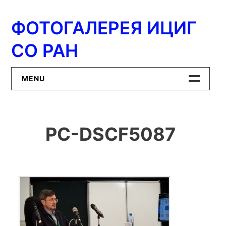
Перейти
к
ФОТОГАЛЕРЕЯ ИЦИГ
содержимому
СО РАН
MENU
Главная
PC-DSCF5087
ИЦиГ СО РАН