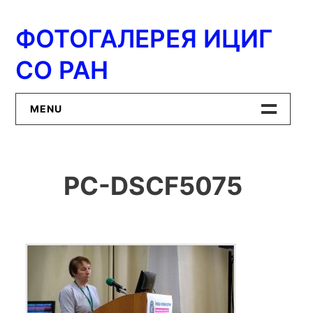
Перейти
к
ФОТОГАЛЕРЕЯ ИЦИГ
содержимому
СО РАН
MENU
Главная
PC-DSCF5075
ИЦиГ СО РАН