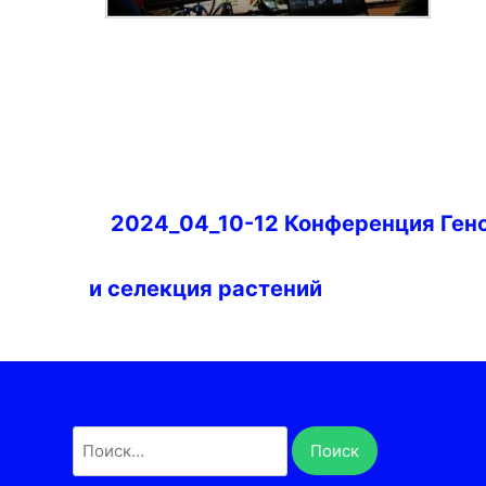
Навигация
2024_04_10-12 Конференция Ген
по
записям
и селекция растений
Найти: