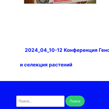
Навигация
2024_04_10-12 Конференция Ген
по
записям
и селекция растений
Найти: