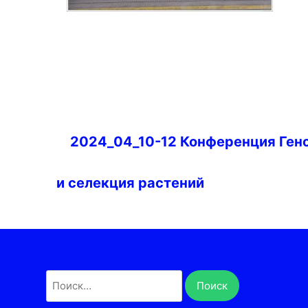
Навигация
2024_04_10-12 Конференция Ген
по
записям
и селекция растений
Найти: