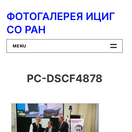
Перейти
к
ФОТОГАЛЕРЕЯ ИЦИГ
содержимому
СО РАН
MENU
Главная
PC-DSCF4878
ИЦиГ СО РАН