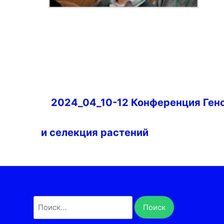
Навигация
2024_04_10-12 Конференция Ген
по
записям
и селекция растений
Найти: