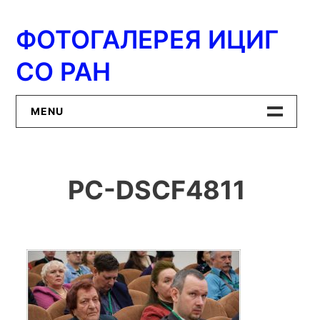
Перейти
к
ФОТОГАЛЕРЕЯ ИЦИГ
содержимому
СО РАН
MENU
Главная
PC-DSCF4811
ИЦиГ СО РАН