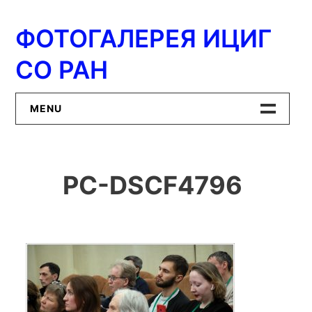
Перейти
к
ФОТОГАЛЕРЕЯ ИЦИГ
содержимому
СО РАН
MENU
Главная
PC-DSCF4796
ИЦиГ СО РАН