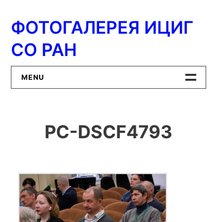
Перейти
к
ФОТОГАЛЕРЕЯ ИЦИГ
содержимому
СО РАН
MENU
Главная
PC-DSCF4793
ИЦиГ СО РАН