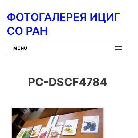
Перейти
к
ФОТОГАЛЕРЕЯ ИЦИГ
содержимому
СО РАН
MENU
Главная
PC-DSCF4784
ИЦиГ СО РАН