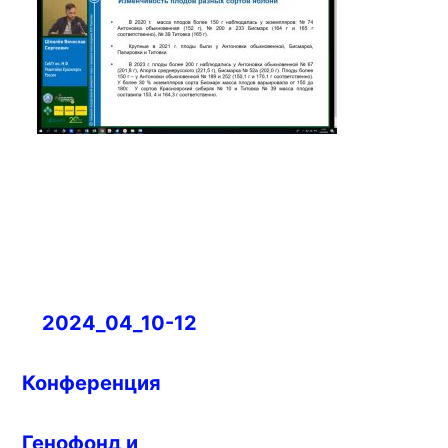
Навигация
2024_04_10-12
по
записям
Конференция
Генофонд и