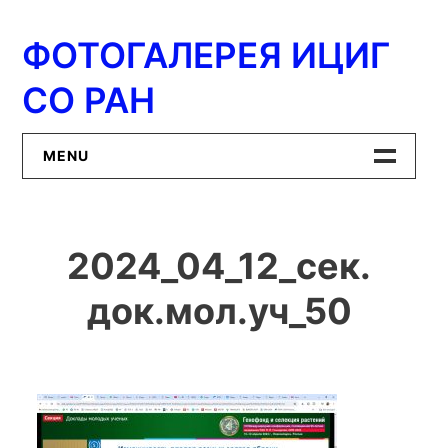
Перейти
к
ФОТОГАЛЕРЕЯ ИЦИГ
содержимому
СО РАН
MENU
Главная
2024_04_12_сек.
ИЦиГ СО РАН
док.мол.уч_50