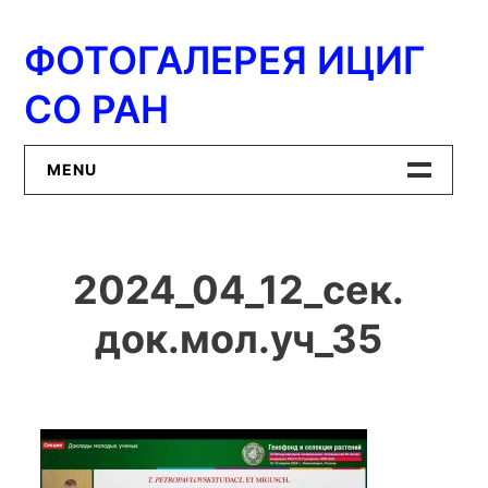
Перейти
к
ФОТОГАЛЕРЕЯ ИЦИГ
содержимому
СО РАН
MENU
Главная
2024_04_12_сек.
ИЦиГ СО РАН
док.мол.уч_35