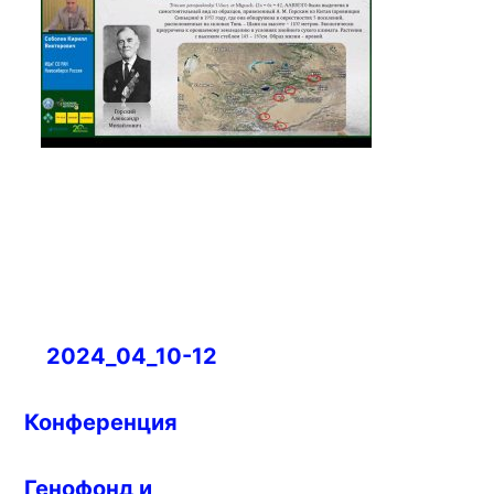
Навигация
2024_04_10-12
по
записям
Конференция
Генофонд и