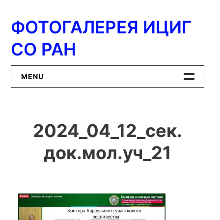
Перейти
к
ФОТОГАЛЕРЕЯ ИЦИГ
содержимому
СО РАН
MENU
Главная
2024_04_12_сек.
ИЦиГ СО РАН
док.мол.уч_21