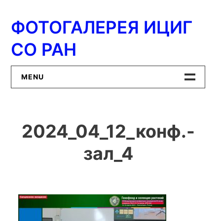
Перейти
к
ФОТОГАЛЕРЕЯ ИЦИГ
содержимому
СО РАН
MENU
Главная
2024_04_12_конф.-
ИЦиГ СО РАН
зал_4