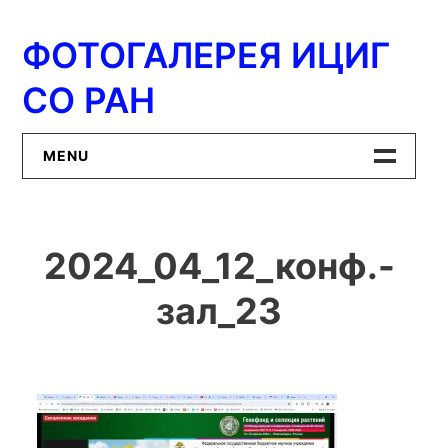
Перейти
к
ФОТОГАЛЕРЕЯ ИЦИГ
содержимому
СО РАН
MENU
Главная
2024_04_12_конф.-
ИЦиГ СО РАН
зал_23