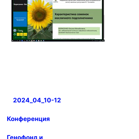
Навигация
2024_04_10-12
по
записям
Конференция
Генофонд и