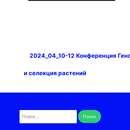
Навигация
2024_04_10-12 Конференция Ген
по
записям
и селекция растений
Найти: