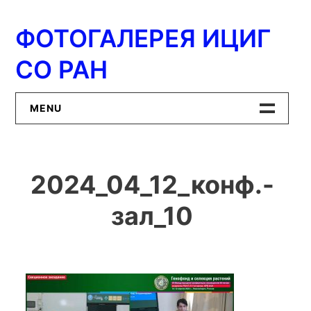
Перейти
к
ФОТОГАЛЕРЕЯ ИЦИГ
содержимому
СО РАН
MENU
Главная
2024_04_12_конф.-
ИЦиГ СО РАН
зал_10