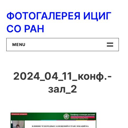
Перейти
к
ФОТОГАЛЕРЕЯ ИЦИГ
содержимому
СО РАН
MENU
Главная
2024_04_11_конф.-
ИЦиГ СО РАН
зал_2