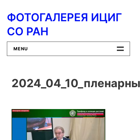
Перейти
к
ФОТОГАЛЕРЕЯ ИЦИГ
содержимому
СО РАН
MENU
Главная
2024_04_10_пленарны
ИЦиГ СО РАН