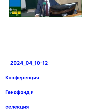
Навигация
2024_04_10-12
по
записям
Конференция
Генофонд и
селекция