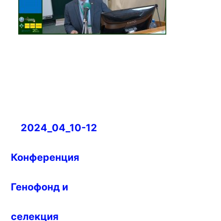
Навигация
2024_04_10-12
по
записям
Конференция
Генофонд и
селекция