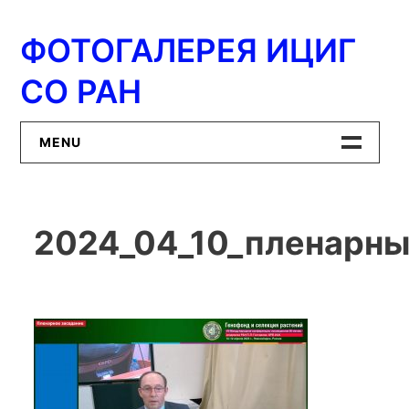
Перейти
к
ФОТОГАЛЕРЕЯ ИЦИГ
содержимому
СО РАН
MENU
Главная
2024_04_10_пленарны
ИЦиГ СО РАН