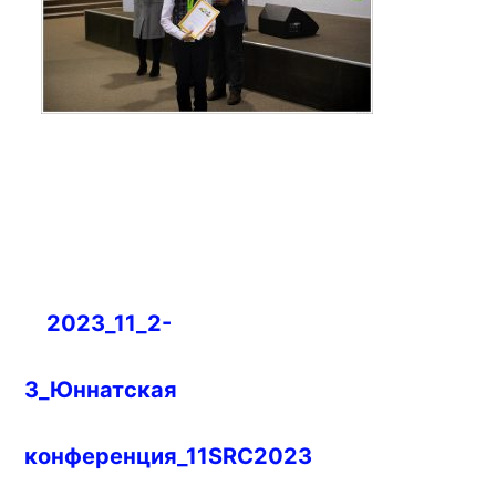
Навигация
2023_11_2-
по
записям
3_Юннатская
конференция_11SRC2023