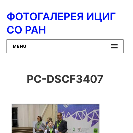
Перейти
к
ФОТОГАЛЕРЕЯ ИЦИГ
содержимому
СО РАН
MENU
Главная
PC-DSCF3407
ИЦиГ СО РАН