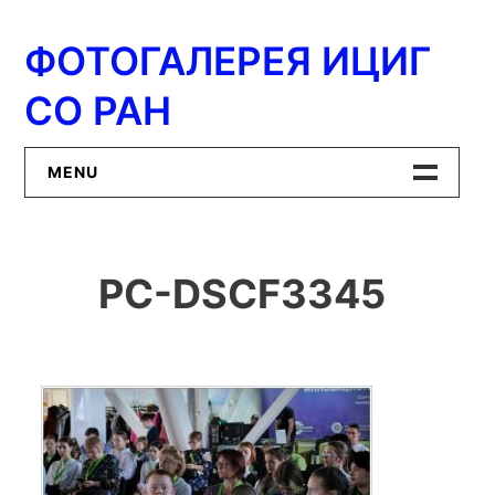
Перейти
к
ФОТОГАЛЕРЕЯ ИЦИГ
содержимому
СО РАН
MENU
Главная
PC-DSCF3345
ИЦиГ СО РАН