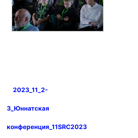
Навигация
2023_11_2-
по
записям
3_Юннатская
конференция_11SRC2023