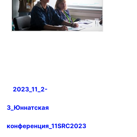
Навигация
2023_11_2-
по
записям
3_Юннатская
конференция_11SRC2023