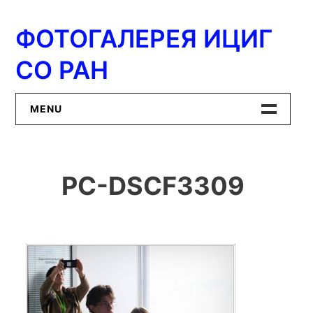
Перейти
к
ФОТОГАЛЕРЕЯ ИЦИГ
содержимому
СО РАН
MENU
Главная
PC-DSCF3309
ИЦиГ СО РАН