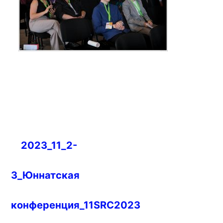
Навигация
2023_11_2-
по
записям
3_Юннатская
конференция_11SRC2023