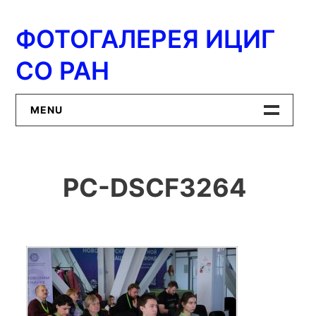
Перейти
к
ФОТОГАЛЕРЕЯ ИЦИГ
содержимому
СО РАН
MENU
Главная
PC-DSCF3264
ИЦиГ СО РАН