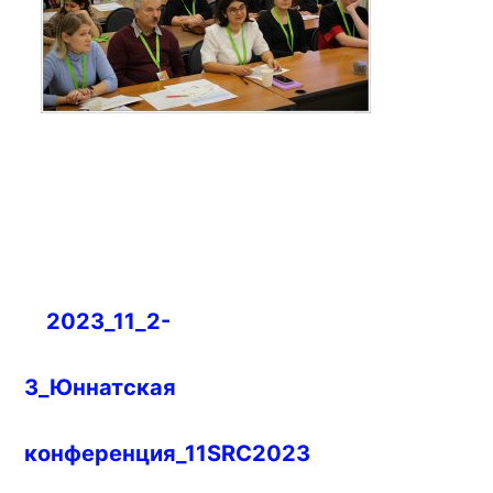
Навигация
2023_11_2-
по
записям
3_Юннатская
конференция_11SRC2023