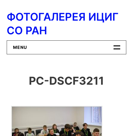
Перейти
к
ФОТОГАЛЕРЕЯ ИЦИГ
содержимому
СО РАН
MENU
Главная
PC-DSCF3211
ИЦиГ СО РАН