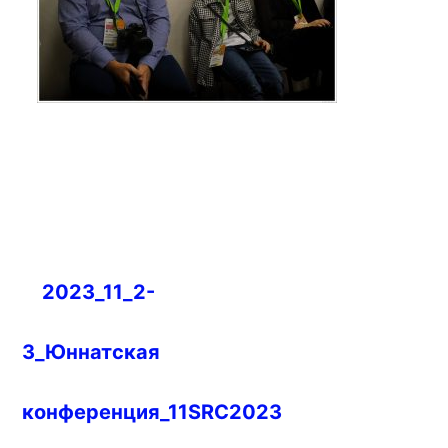
Навигация
2023_11_2-
по
записям
3_Юннатская
конференция_11SRC2023