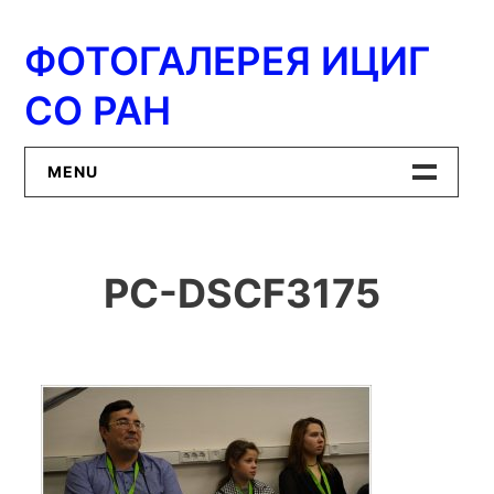
Перейти
к
ФОТОГАЛЕРЕЯ ИЦИГ
содержимому
СО РАН
MENU
Главная
PC-DSCF3175
ИЦиГ СО РАН