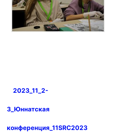
Навигация
2023_11_2-
по
записям
3_Юннатская
конференция_11SRC2023