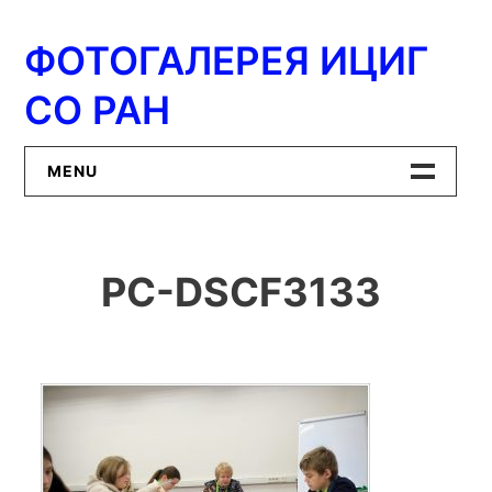
Перейти
к
ФОТОГАЛЕРЕЯ ИЦИГ
содержимому
СО РАН
MENU
Главная
PC-DSCF3133
ИЦиГ СО РАН