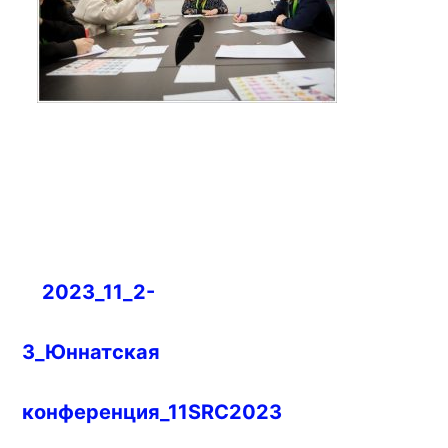
Навигация
2023_11_2-
по
записям
3_Юннатская
конференция_11SRC2023