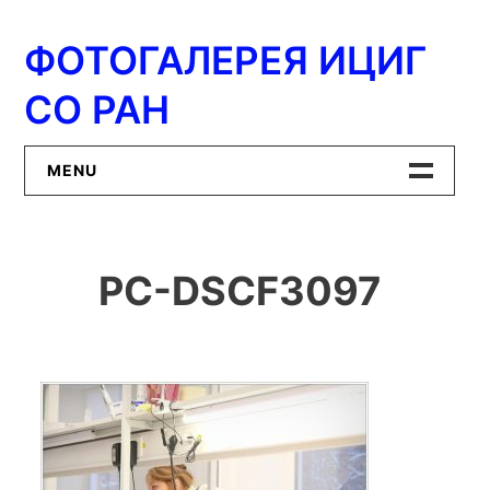
Перейти
к
ФОТОГАЛЕРЕЯ ИЦИГ
содержимому
СО РАН
MENU
Главная
PC-DSCF3097
ИЦиГ СО РАН