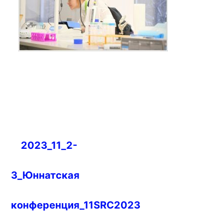
Навигация
2023_11_2-
по
записям
3_Юннатская
конференция_11SRC2023