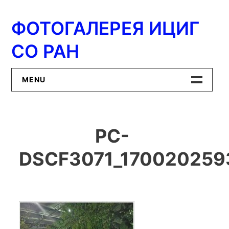
Перейти
к
ФОТОГАЛЕРЕЯ ИЦИГ
содержимому
СО РАН
MENU
Главная
PC-
ИЦиГ СО РАН
DSCF3071_170020259