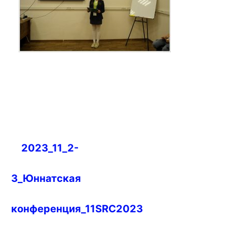
Навигация
2023_11_2-
по
записям
3_Юннатская
конференция_11SRC2023