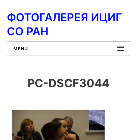
Перейти
к
ФОТОГАЛЕРЕЯ ИЦИГ
содержимому
СО РАН
MENU
Главная
PC-DSCF3044
ИЦиГ СО РАН