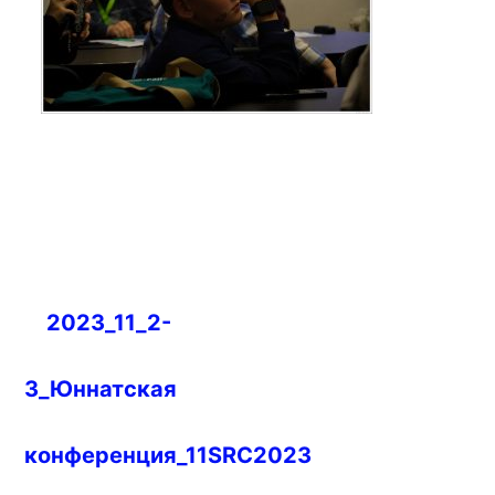
Навигация
2023_11_2-
по
записям
3_Юннатская
конференция_11SRC2023