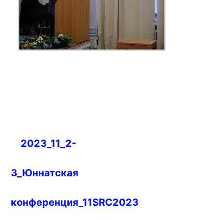
Навигация
2023_11_2-
по
записям
3_Юннатская
конференция_11SRC2023