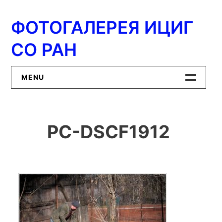
Перейти
к
ФОТОГАЛЕРЕЯ ИЦИГ
содержимому
СО РАН
MENU
Главная
PC-DSCF1912
ИЦиГ СО РАН