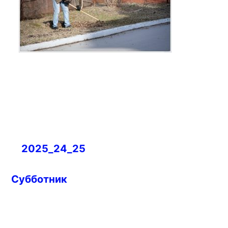
Навигация
2025_24_25
по
записям
Субботник