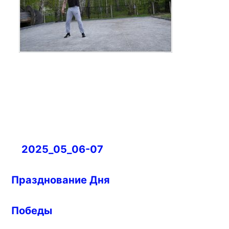
Навигация
2025_05_06-07
по
записям
Празднование Дня
Победы