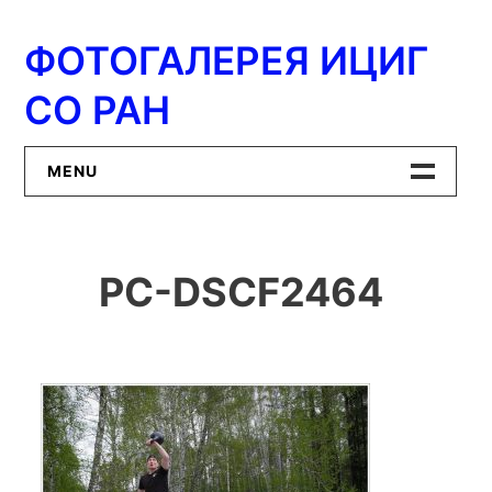
Перейти
к
ФОТОГАЛЕРЕЯ ИЦИГ
содержимому
СО РАН
MENU
Главная
PC-DSCF2464
ИЦиГ СО РАН