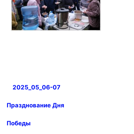
Навигация
2025_05_06-07
по
записям
Празднование Дня
Победы