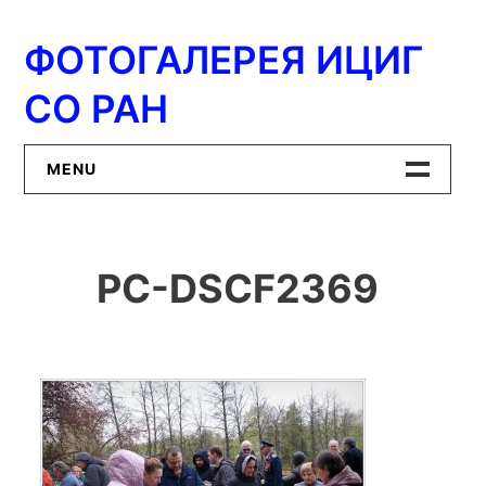
Перейти
к
ФОТОГАЛЕРЕЯ ИЦИГ
содержимому
СО РАН
MENU
Главная
PC-DSCF2369
ИЦиГ СО РАН