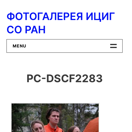
Перейти
к
ФОТОГАЛЕРЕЯ ИЦИГ
содержимому
СО РАН
MENU
Главная
PC-DSCF2283
ИЦиГ СО РАН