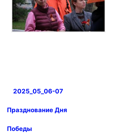
Навигация
2025_05_06-07
по
записям
Празднование Дня
Победы