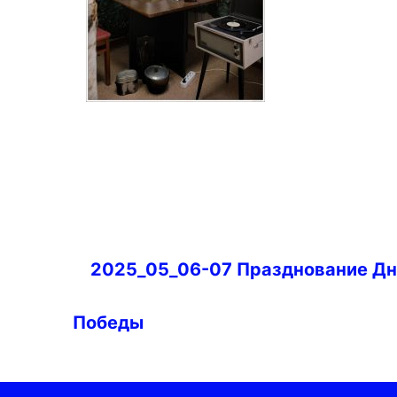
Навигация
2025_05_06-07 Празднование Д
по
записям
Победы