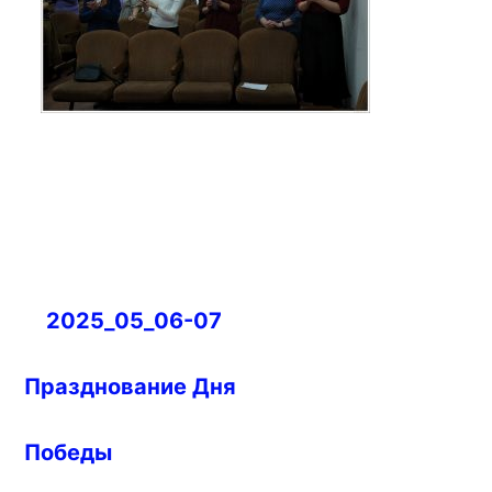
Навигация
2025_05_06-07
по
записям
Празднование Дня
Победы