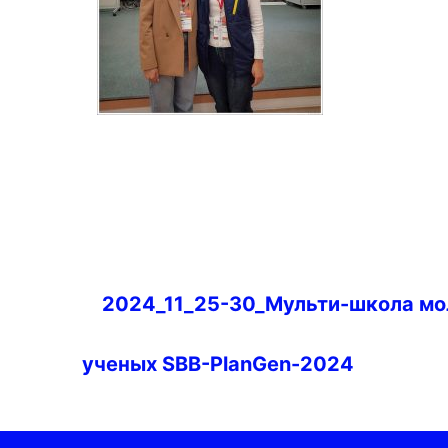
Навигация
2024_11_25-30_Мульти-школа м
по
записям
ученых SBB-PlanGen-2024