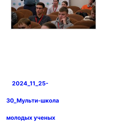
Навигация
2024_11_25-
по
записям
30_Мульти-школа
молодых ученых